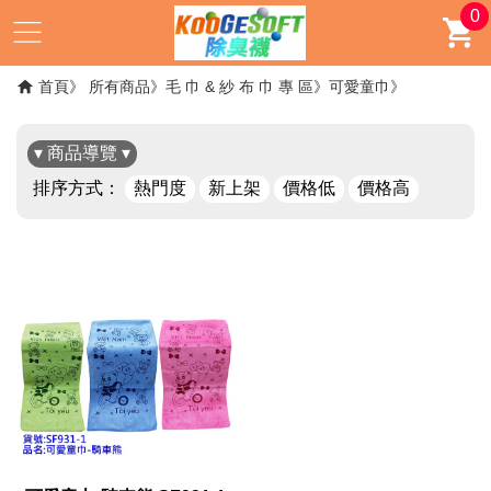
0
首頁
所有商品
毛 巾 & 紗 布 巾 專 區
可愛童巾
▾ 商品導覽 ▾
排序方式：
熱門度
新上架
價格低
價格高