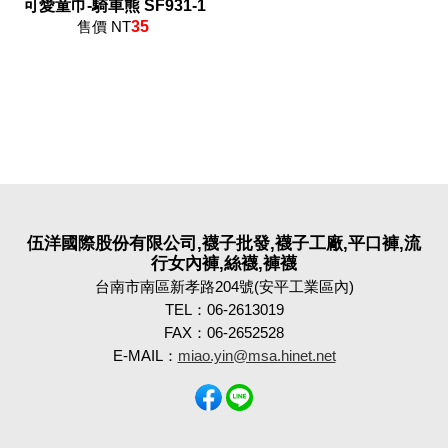
可愛童巾-騎車熊 SF931-1
售價 NT
35
伍洋國際股份有限公司,襪子批發,襪子工廠,平口褲,流
行女內褲,絲襪,褲襪
台南市南區新孝路204號(安平工業區內)
TEL：06-2613019
FAX：06-2652528
E-MAIL：
miao.yin@msa.hinet.net