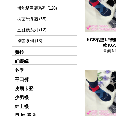
機能足弓襪系列 (120)
抗菌除臭襪 (55)
五趾襪系列 (12)
KGS氣墊1/2機能襪
襪套系列 (13)
款 KG
售價 N
費拉
紅螞蟻
冬季
平口褲
皮爾卡登
少男襪
紳士襪
男 神 系 列