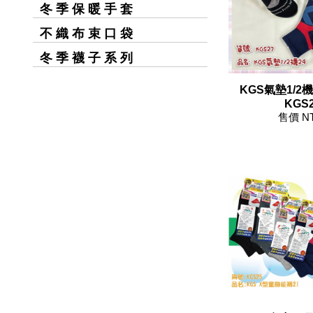
冬 季 保 暖 手 套
不 織 布 束 口 袋
冬 季 襪 子 系 列
KGS氣墊1/2機
KGS2
售價 N