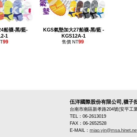
4船襪-黑/藍-
KGS氣墊加大27船襪-黑/藍 -
2-1
KGS12A-1
T
99
售價 NT
99
伍洋國際股份有限公司,襪子批
台南市南區新孝路204號(安平工
TEL：06-2613019
FAX：06-2652528
E-MAIL：
miao.yin@msa.hinet.ne