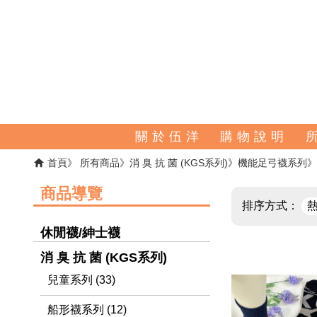
關 於 伍 洋
購 物 說 明
首頁
所有商品
消 臭 抗 菌 (KGS系列)
機能足弓襪系列
商品導覽
排序方式：
休閒襪/紳士襪
消 臭 抗 菌 (KGS系列)
兒童系列 (33)
船形襪系列 (12)