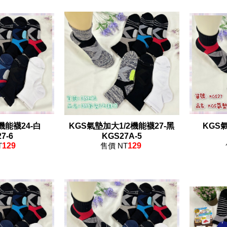
機能襪24-白
KGS氣墊加大1/2機能襪27-黑
KGS氣
7-6
KGS27A-5
T
129
售價 NT
129