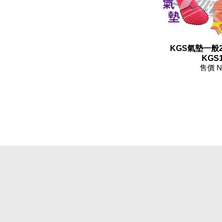
KGS氣墊一般2
KGS1
售價 N