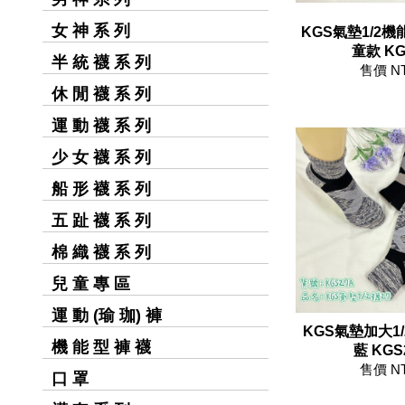
女 神 系 列
KGS氣墊1/2機能
童款 
半 統 襪 系 列
售價 N
休 閒 襪 系 列
運 動 襪 系 列
少 女 襪 系 列
船 形 襪 系 列
五 趾 襪 系 列
棉 織 襪 系 列
兒 童 專 區
運 動 (瑜 珈) 褲
KGS氣墊加大1/
機 能 型 褲 襪
藍 KG
售價 N
口 罩