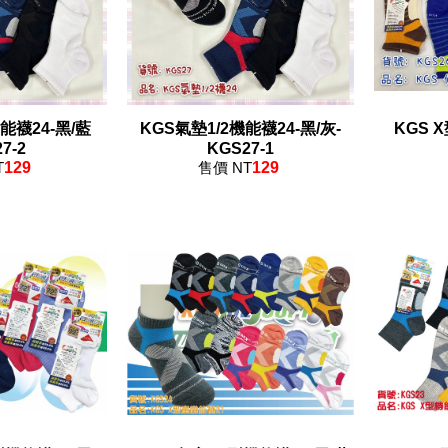
能襪24-黑/藍
KGS氣墊1/2機能襪24-黑/灰-
KGS 
7-2
KGS27-1
T
129
售價 NT
129