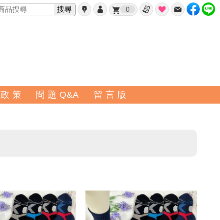
搜尋
0
 政 策
問 題 Q&A
留 言 版