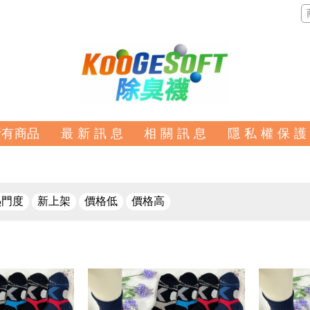
所有商品
最 新 訊 息
相 關 訊 息
隱 私 權 保 護
熱門度
新上架
價格低
價格高