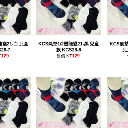
21-白 兒童
KGS氣墊1/2機能襪21-黑 兒童
KGS氣墊
S28-7
款 KGS28-6
兒
T
129
售價 NT
129