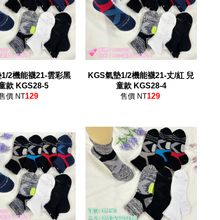
1/2機能襪21-雲彩黑
KGS氣墊1/2機能襪21-丈/紅 兒
童款 KGS28-5
童款 KGS28-4
售價 NT
129
售價 NT
129