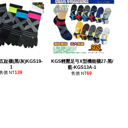
趾襪(黑/灰)KGS19-
KGS輕壓足弓X型機能襪27-黑/
1
藍-KGS13A-1
售價 NT
139
售價 NT
69