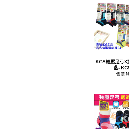
KGS輕壓足弓X型
藍- KG
售價 N