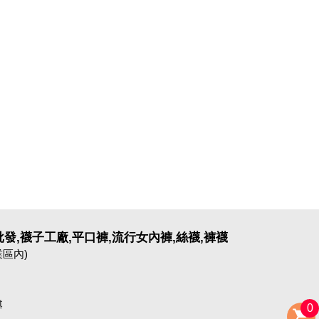
發,襪子工廠,平口褲,流行女內褲,絲襪,褲襪
業區內)
t
0