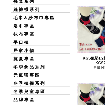
襪 套 系 列
絲 褲 襪 系 列
毛 巾 & 紗 布 巾 專 區
浴 巾 專 區
抹 布 專 區
平 口 褲
居 家 小 物
KGS氣墊1/2
抗 夏 專 區
KGS2
冬 季 飾 品 系 列
售價 N
元 氣 猴 專 區
冬 季 褲 襪 系 列
冬 季 兒 童 專 區
品 牌 專 區