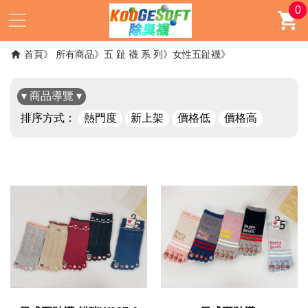
0
首頁
所有商品
五 趾 襪 系 列
女性五趾襪
▾ 商品導覽 ▾
排序方式：
熱門度
新上架
價格低
價格高