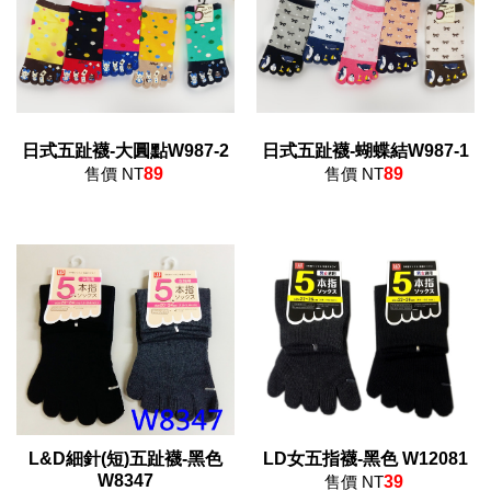
日式五趾襪-大圓點W987-2
日式五趾襪-蝴蝶結W987-1
售價 NT
89
售價 NT
89
L&D細針(短)五趾襪-黑色
LD女五指襪-黑色 W12081
W8347
售價 NT
39