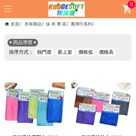
0
首頁
所有商品
抹 布 專 區
萬用巾系列
▾ 商品導覽 ▾
排序方式：
熱門度
新上架
價格低
價格高