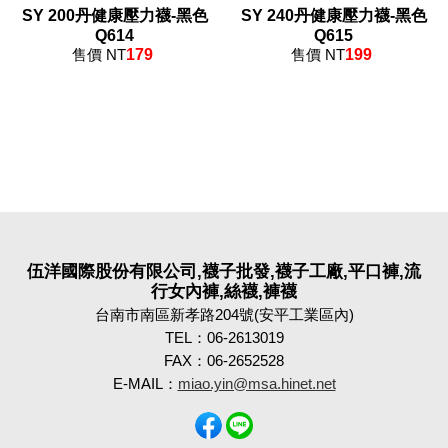
SY 200丹健康壓力襪-黑色
SY 240丹健康壓力襪-黑色
Q614
Q615
售價 NT
179
售價 NT
199
伍洋國際股份有限公司,襪子批發,襪子工廠,平口褲,流
行女內褲,絲襪,褲襪
台南市南區新孝路204號(安平工業區內)
TEL：06-2613019
FAX：06-2652528
E-MAIL：
miao.yin@msa.hinet.net