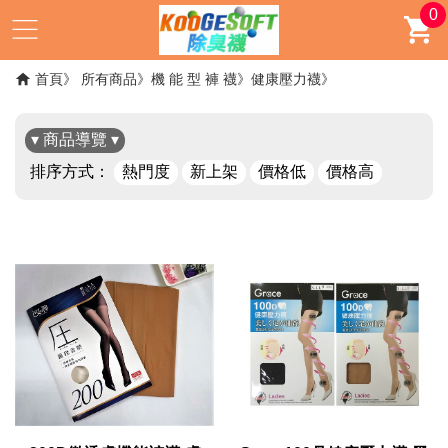
0
首頁
所有商品
機 能 型 褲 襪
健康壓力襪
▾ 商品導覽 ▾
排序方式：
熱門度
新上架
價格低
價格高