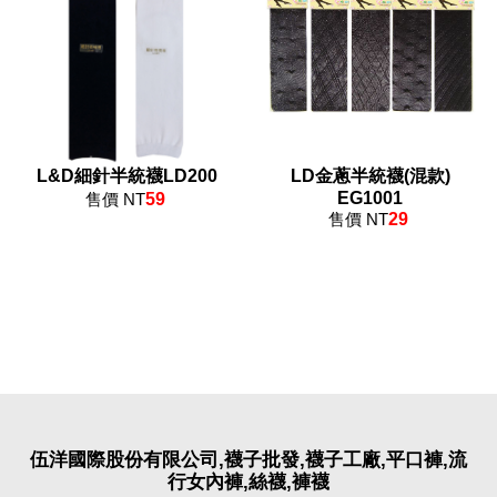
L&D細針半統襪LD200
LD金蔥半統襪(混款)
EG1001
售價 NT
59
售價 NT
29
伍洋國際股份有限公司,襪子批發,襪子工廠,平口褲,流
行女內褲,絲襪,褲襪