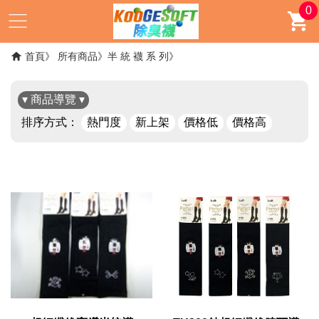
0
首頁
所有商品
半 統 襪 系 列
▾ 商品導覽 ▾
排序方式：
熱門度
新上架
價格低
價格高